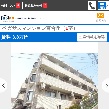
0
0
検討リスト
最近見た物件
お問合せ
ペガサスマンション百合丘（
1
室）
賃料
3.8万円
空室情報を確認