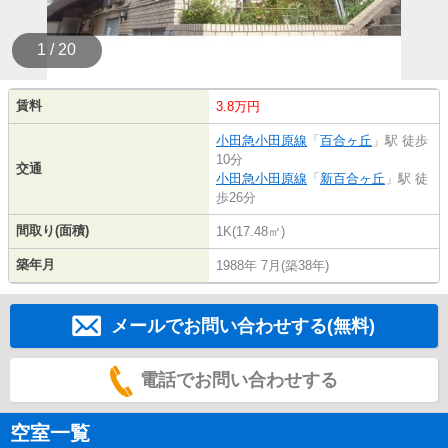
1 / 20
賃料
3.8万円
小田急小田原線
「
百合ヶ丘
」駅 徒歩
10分
交通
小田急小田原線
「
新百合ヶ丘
」駅 徒
歩26分
間取り(面積)
1K(17.48㎡)
築年月
1988年 7月(築38年)
メールでお問い合わせする(無料)
電話でお問い合わせする
空室一覧