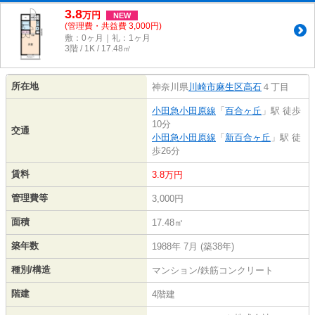
3.8
万
円
NEW
(管理費・共益費 3,000円)
敷：0ヶ月｜礼：1ヶ月
3階 / 1K / 17.48㎡
所在地
神奈川県
川崎市麻生区
高石
４丁目
小田急小田原線
「
百合ヶ丘
」駅 徒歩
10分
交通
小田急小田原線
「
新百合ヶ丘
」駅 徒
歩26分
賃料
3.8万円
管理費等
3,000円
面積
17.48㎡
築年数
1988年 7月 (築38年)
種別/構造
マンション/鉄筋コンクリート
階建
4階建