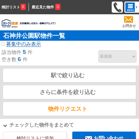
0
0
検討リスト
最近見た物件
お問合せ
石神井公園駅物件一覧
募集中のみ表示
5
該当物件
件
6
空き数
件
駅で絞り込む
さらに条件を絞り込む
物件リクエスト
チェックした物件をまとめて
検討リストに追加
お問い合わせ