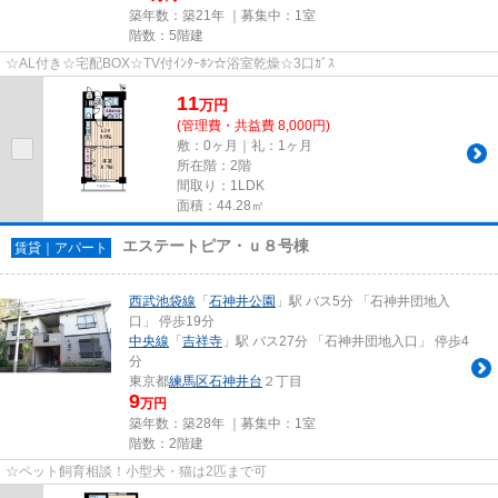
築年数：築21年 ｜募集中：
1室
階数：5階建
☆AL付き☆宅配BOX☆TV付ｲﾝﾀｰﾎﾝ☆浴室乾燥☆3口ｶﾞｽ
11
万
円
(管理費・共益費 8,000円)
敷：0ヶ月｜礼：1ヶ月
所在階：2階
間取り：1LDK
面積：44.28㎡
エステートピア・ｕ８号棟
賃貸｜アパート
西武池袋線
「
石神井公園
」駅 バス5分 「石神井団地入
口」 停歩19分
中央線
「
吉祥寺
」駅 バス27分 「石神井団地入口」 停歩4
分
東京都
練馬区
石神井台
２丁目
9
万円
築年数：築28年 ｜募集中：
1室
階数：2階建
☆ペット飼育相談！小型犬・猫は2匹まで可