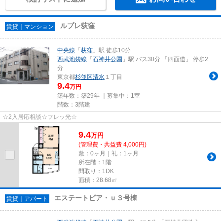
ルプレ荻窪
賃貸｜マンション
中央線
「
荻窪
」駅 徒歩10分
西武池袋線
「
石神井公園
」駅 バス30分 「四面道」 停歩2
分
東京都
杉並区
清水
１丁目
9.4
万円
築年数：築29年 ｜募集中：
1室
階数：3階建
☆2入居応相談☆フレッ光☆
9.4
万
円
(管理費・共益費 4,000円)
敷：0ヶ月｜礼：1ヶ月
所在階：1階
間取り：1DK
面積：28.68㎡
エステートピア・ｕ３号棟
賃貸｜アパート