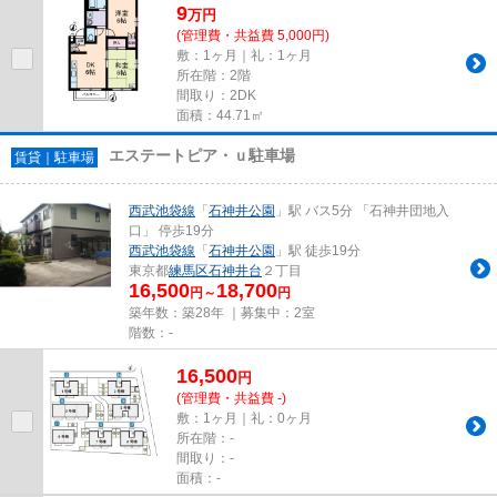
9
万
円
(管理費・共益費 5,000円)
敷：1ヶ月｜礼：1ヶ月
所在階：2階
間取り：2DK
面積：44.71㎡
エステートピア・ｕ駐車場
賃貸｜駐車場
西武池袋線
「
石神井公園
」駅 バス5分 「石神井団地入
口」 停歩19分
西武池袋線
「
石神井公園
」駅 徒歩19分
東京都
練馬区
石神井台
２丁目
16,500
18,700
円～
円
築年数：築28年 ｜募集中：
2室
階数：-
16,500
円
(管理費・共益費 -)
敷：1ヶ月｜礼：0ヶ月
所在階：-
間取り：-
面積：-