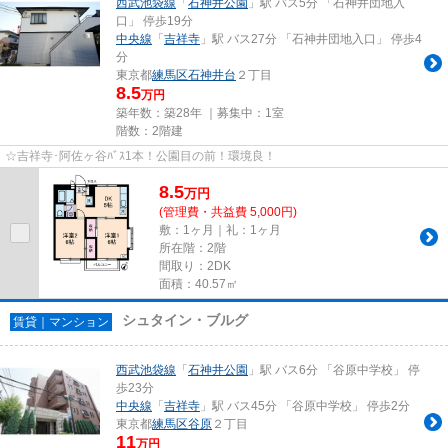
西武池袋線
「
石神井公園
」駅 バス5分 「石神井団地入
口」 停歩19分
中央線
「
吉祥寺
」駅 バス27分 「石神井団地入口」 停歩4
分
東京都
練馬区
石神井台
２丁目
8.5
万円
築年数：築28年 ｜募集中：
1室
階数：2階建
☆吉祥寺･阿佐ヶ谷ﾊﾞｽ1本！公園目の前！環境良！
8.5
万
円
(管理費・共益費 5,000円)
敷：1ヶ月｜礼：1ヶ月
所在階：2階
間取り：2DK
面積：40.57㎡
シュタイン・ブルグ
賃貸｜マンション
西武池袋線
「
石神井公園
」駅 バス6分 「谷原中学校」 停
歩23分
中央線
「
吉祥寺
」駅 バス45分 「谷原中学校」 停歩2分
東京都
練馬区
谷原
２丁目
11
万円