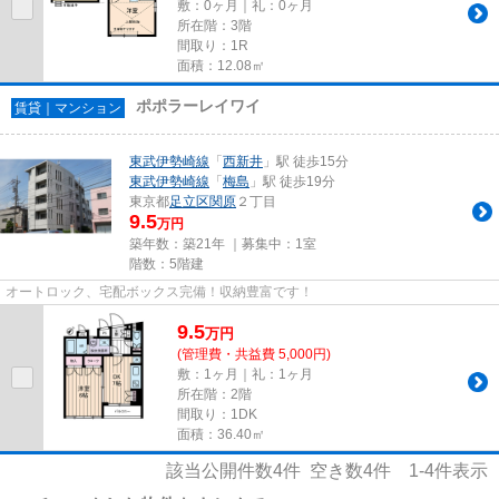
敷：0ヶ月｜礼：0ヶ月
所在階：3階
間取り：1R
面積：12.08㎡
ポポラーレイワイ
賃貸｜マンション
東武伊勢崎線
「
西新井
」駅 徒歩15分
東武伊勢崎線
「
梅島
」駅 徒歩19分
東京都
足立区
関原
２丁目
9.5
万円
築年数：築21年 ｜募集中：
1室
階数：5階建
オートロック、宅配ボックス完備！収納豊富です！
9.5
万
円
(管理費・共益費 5,000円)
敷：1ヶ月｜礼：1ヶ月
所在階：2階
間取り：1DK
面積：36.40㎡
該当公開件数
4
件 空き数
4
件
1-4
件表示