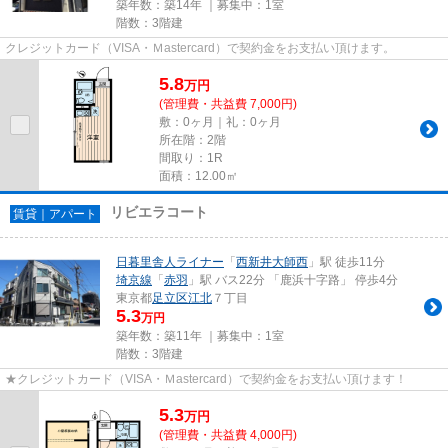
築年数：築14年 ｜募集中：
1室
階数：3階建
クレジットカード（VISA・Ｍastercard）で契約金をお支払い頂けます。
5.8
万
円
(管理費・共益費 7,000円)
敷：0ヶ月｜礼：0ヶ月
所在階：2階
間取り：1R
面積：12.00㎡
リビエラコート
賃貸｜アパート
日暮里舎人ライナー
「
西新井大師西
」駅 徒歩11分
埼京線
「
赤羽
」駅 バス22分 「鹿浜十字路」 停歩4分
東京都
足立区
江北
７丁目
5.3
万円
築年数：築11年 ｜募集中：
1室
階数：3階建
★クレジットカード（VISA・Ｍastercard）で契約金をお支払い頂けます！
5.3
万
円
(管理費・共益費 4,000円)