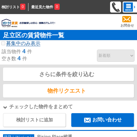
0
0
検討リスト
最近見た物件
お問合せ
足立区の賃貸物件一覧
募集中のみ表示
4
該当物件
件
4
空き数
件
さらに条件を絞り込む
物件リクエスト
チェックした物件をまとめて
検討リストに追加
お問い合わせ
Rising Place綾瀬
賃貸｜マンション