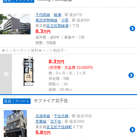
千代田線
「
綾瀬
」駅 徒歩7分
東武伊勢崎線
「
小菅
」駅 徒歩9分
東京都
足立区
西綾瀬
１丁目
8.3
万円
築年数：築9年 ｜募集中：
1室
階数：5階建
★インターネット無料★ペット相談可！
8.3
万
円
(管理費・共益費 10,000円)
敷：0ヶ月｜礼：1ヶ月
所在階：5階
間取り：1K
面積：20.48㎡
サファイア北千住
賃貸｜アパート
京成本線
「
千住大橋
」駅 徒歩10分
常磐線
「
北千住
」駅 徒歩19分
東京都
足立区
千住緑町
２丁目
5.8
万円