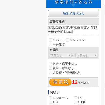
種別で絞り込む
現在の種別
賃貸,店舗(賃貸),事務所(賃貸),住宅以
外建物全部,駐車場
アパート
マンション
一戸建て
▼賃料
～
敷金・保証金なし
礼金・敷引なし
共益費・管理費込み
12
件が該当
間取り
ワンルーム
1K
1DK
1LDK