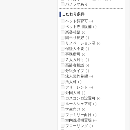
パノラマあり
こだわり条件
ペット飼育可
(-)
ペット専用設備
(-)
楽器相談
(-)
陽当り良好
(-)
リノベーション済
(-)
保証人不要
(-)
事務所可
(-)
２人入居可
(-)
高齢者相談
(-)
分譲タイプ
(-)
法人契約希望
(-)
法人可
(-)
フリーレント
(-)
外国人可
(-)
ガスコンロ設置可
(-)
ルームシェア可
(-)
学生向け
(-)
ファミリー向け
(-)
室内洗濯機置場
(-)
フローリング
(-)