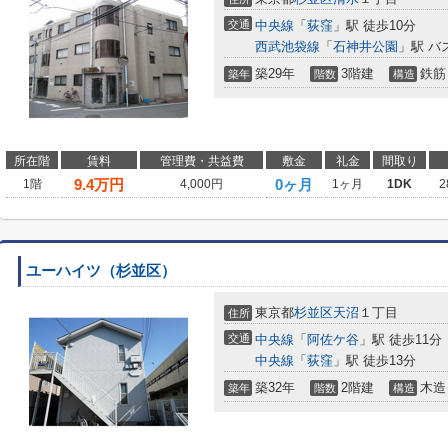
交通
中央線
「
荻窪
」駅 徒歩10分
西武池袋線
「
石神井公園
」駅 バ
築29年
3階建
鉄筋
築年
階数
構造
所在階
賃料
管理費・共益費
敷金
礼金
間取り
9.4
万円
0ヶ月
1階
4,000円
1ヶ月
1DK
2
ユーハイツ（杉並区）
東京都
杉並区
天沼
１丁目
住所
交通
中央線
「
阿佐ケ谷
」駅 徒歩11分
中央線
「
荻窪
」駅 徒歩13分
築32年
2階建
木造
築年
階数
構造