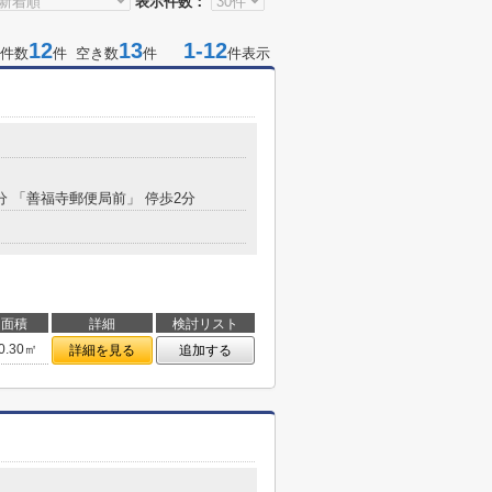
表示件数：
12
13
1-12
件数
件 空き数
件
件表示
0分 「善福寺郵便局前」 停歩2分
面積
詳細
検討リスト
0.30㎡
詳細を見る
追加する