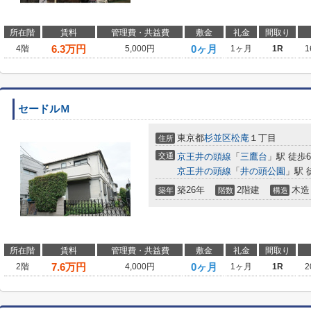
所在階
賃料
管理費・共益費
敷金
礼金
間取り
6.3
万円
0ヶ月
4階
5,000円
1ヶ月
1R
1
セードルＭ
東京都
杉並区
松庵
１丁目
住所
交通
京王井の頭線
「
三鷹台
」駅 徒歩
京王井の頭線
「
井の頭公園
」駅 
築26年
2階建
木造
築年
階数
構造
所在階
賃料
管理費・共益費
敷金
礼金
間取り
7.6
万円
0ヶ月
2階
4,000円
1ヶ月
1R
2