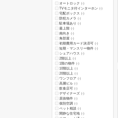
オートロック
(-)
TVモニタ付インターホン
(-)
宅配ボックス
(-)
防犯カメラ
(-)
駐車場あり
(-)
最上階
(-)
南向き
(-)
角部屋
(-)
初期費用カード決済可
(-)
短期・マンスリー物件
(-)
シェアハウス
(-)
2階以上
(-)
1階の物件
(-)
10階以上
(-)
20階以上
(-)
ワンフロア
(-)
高層ビル
(-)
飲食店可
(-)
デザイナーズ
(-)
居抜物件
(-)
個別空調
(-)
ペット相談
(-)
閑静な住宅地
(-)