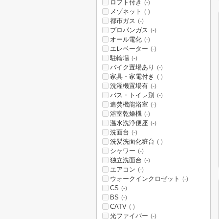
ロフト付き
(-)
メゾネット
(-)
都市ガス
(-)
プロパンガス
(-)
オール電化
(-)
エレベーター
(-)
駐輪場
(-)
バイク置場あり
(-)
家具・家電付き
(-)
洗濯機置場有
(-)
バス・トイレ別
(-)
追焚機能浴室
(-)
浴室乾燥機
(-)
温水洗浄便座
(-)
洗面台
(-)
洗髪洗面化粧台
(-)
シャワー
(-)
独立洗面台
(-)
エアコン
(-)
ウォークインクロゼット
(-)
CS
(-)
BS
(-)
CATV
(-)
光ファイバー
(-)