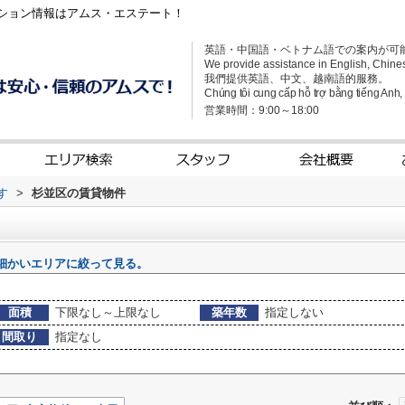
ション情報はアムス・エステート！
英語・中国語・ベトナム語での案内が可
We provide assistance in English, Chine
我們提供英語、中文、越南語的服務。
Chúng tôi cung cấp hỗ trợ bằng tiếng Anh, t
営業時間：9:00～18:00
す
>
杉並区の賃貸物件
細かいエリアに絞って見る。
面積
下限なし～上限なし
築年数
指定しない
間取り
指定なし