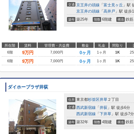
交通
京王井の頭線
「
富士見ヶ丘
」駅 
京王井の頭線
「
高井戸
」駅 徒歩1
築25年
6階建
鉄筋
築年
階数
構造
所在階
賃料
管理費・共益費
敷金
礼金
間取り
9
万円
0ヶ月
6階
7,000円
1ヶ月
1K
2
9
万円
0ヶ月
6階
7,000円
1ヶ月
1K
2
ダイホープラザ井荻
東京都
杉並区
井草
２丁目
住所
交通
西武新宿線
「
井荻
」駅 徒歩6分
西武新宿線
「
下井草
」駅 徒歩7分
築32年
4階建
鉄筋
築年
階数
構造