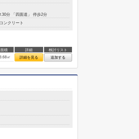
ス30分 「四面道」 停歩2分
コンクリート
面積
詳細
検討リスト
8.68㎡
詳細を見る
追加する