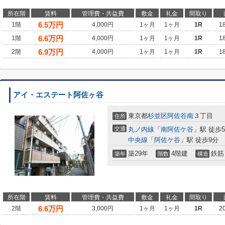
所在階
賃料
管理費・共益費
敷金
礼金
間取り
6.5
万円
1階
4,000円
1ヶ月
1ヶ月
1R
1
6.6
万円
1階
4,000円
1ヶ月
1ヶ月
1R
1
6.9
万円
2階
4,000円
1ヶ月
1ヶ月
1R
1
アイ・エステート阿佐ヶ谷
東京都
杉並区
阿佐谷南
３丁目
住所
交通
丸ノ内線
「
南阿佐ケ谷
」駅 徒歩
中央線
「
阿佐ケ谷
」駅 徒歩9分
築29年
4階建
鉄筋
築年
階数
構造
所在階
賃料
管理費・共益費
敷金
礼金
間取り
6.6
万円
2階
3,000円
1ヶ月
1ヶ月
1R
2