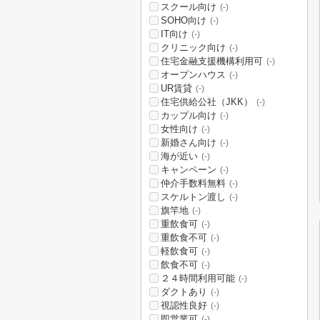
スクール向け
(-)
SOHO向け
(-)
IT向け
(-)
クリニック向け
(-)
住宅金融支援機構利用可
(-)
オープンハウス
(-)
UR賃貸
(-)
住宅供給公社（JKK）
(-)
カップル向け
(-)
女性向け
(-)
新婚さん向け
(-)
海が近い
(-)
キャンペーン
(-)
仲介手数料無料
(-)
スケルトン渡し
(-)
旗竿地
(-)
重飲食可
(-)
重飲食不可
(-)
軽飲食可
(-)
飲食不可
(-)
２４時間利用可能
(-)
ダクトあり
(-)
視認性良好
(-)
即営業可
(-)