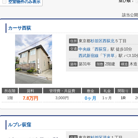
並び順：
空室物件のみ表示
該当公開
カーサ西荻
東京都
杉並区
西荻北
５丁目
住所
交通
中央線
「
西荻窪
」駅 徒歩10分
西武新宿線
「
下井草
」駅 バス1
築31年
2階建
木造
築年
階数
構造
所在階
賃料
管理費・共益費
敷金
礼金
間取り
7.8
万円
0ヶ月
1階
3,000円
1ヶ月
1R
2
ルプレ荻窪
東京都
杉並区
清水
１丁目
住所