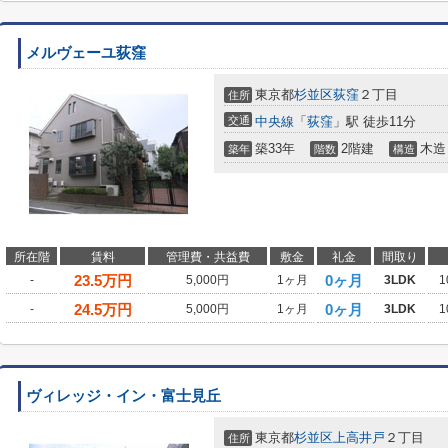
メルヴェーユ荻窪
東京都
杉並区
荻窪
２丁目
住所
交通
中央線
「
荻窪
」駅 徒歩11分
築33年
2階建
木造
築年
階数
構造
所在階
賃料
管理費・共益費
敷金
礼金
間取り
23.5
万円
0ヶ月
-
5,000円
1ヶ月
3LDK
1
24.5
万円
0ヶ月
-
5,000円
1ヶ月
3LDK
1
ヴィレッジ・イン・富士見丘
東京都
杉並区
上高井戸
２丁目
住所