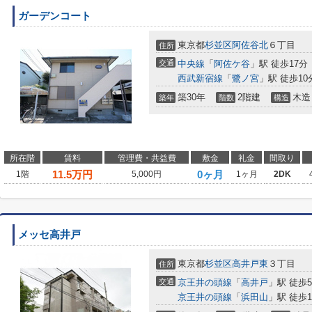
ガーデンコート
東京都
杉並区
阿佐谷北
６丁目
住所
交通
中央線
「
阿佐ケ谷
」駅 徒歩17分
西武新宿線
「
鷺ノ宮
」駅 徒歩10
築30年
2階建
木造
築年
階数
構造
所在階
賃料
管理費・共益費
敷金
礼金
間取り
11.5
万円
0ヶ月
1階
5,000円
1ヶ月
2DK
メッセ高井戸
東京都
杉並区
高井戸東
３丁目
住所
交通
京王井の頭線
「
高井戸
」駅 徒歩
京王井の頭線
「
浜田山
」駅 徒歩1