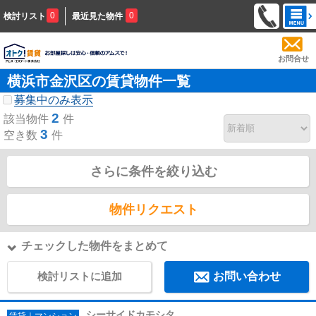
0
0
検討リスト
最近見た物件
お問合せ
横浜市金沢区の賃貸物件一覧
募集中のみ表示
2
該当物件
件
3
空き数
件
さらに条件を絞り込む
物件リクエスト
チェックした物件をまとめて
検討リストに追加
お問い合わせ
シーサイドカモシタ
賃貸｜マンション