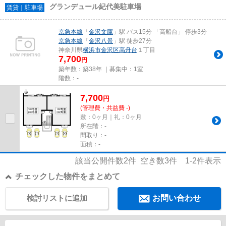
グランデュール紀代美駐車場
賃貸｜駐車場
京急本線
「
金沢文庫
」駅 バス15分 「高船台」 停歩3分
京急本線
「
金沢八景
」駅 徒歩27分
神奈川県
横浜市金沢区
高舟台
１丁目
7,700
円
築年数：築38年 ｜募集中：
1室
階数：-
7,700
円
(管理費・共益費 -)
敷：0ヶ月｜礼：0ヶ月
所在階：-
間取り：-
面積：-
該当公開件数
2
件 空き数
3
件
1-2
件表示
チェックした物件をまとめて
検討リストに追加
お問い合わせ