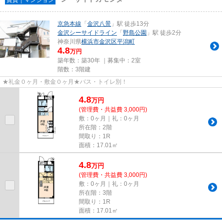
京急本線
「
金沢八景
」駅 徒歩13分
金沢シーサイドライン
「
野島公園
」駅 徒歩2分
神奈川県
横浜市金沢区
平潟町
4.8
万円
築年数：築30年 ｜募集中：
2室
階数：3階建
★礼金０ヶ月・敷金０ヶ月★バス・トイレ別！
4.8
万
円
(管理費・共益費 3,000円)
敷：0ヶ月｜礼：0ヶ月
所在階：2階
間取り：1R
面積：17.01㎡
4.8
万
円
(管理費・共益費 3,000円)
敷：0ヶ月｜礼：0ヶ月
所在階：3階
間取り：1R
面積：17.01㎡