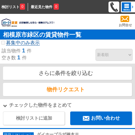
0
0
検討リスト
最近見た物件
お問合せ
相模原市緑区の賃貸物件一覧
募集中のみ表示
1
該当物件
件
1
空き数
件
さらに条件を絞り込む
物件リクエスト
チェックした物件をまとめて
検討リストに追加
お問い合わせ
ダイホープラザ橋本Ⅲ
賃貸｜マンション