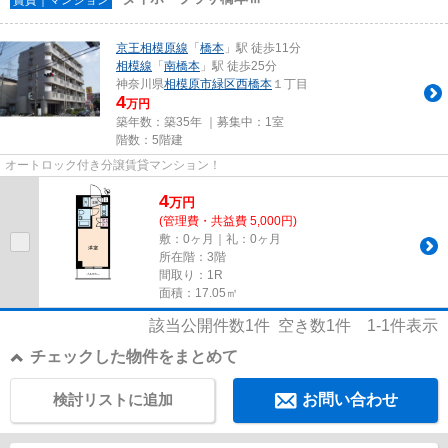
京王相模原線
「
橋本
」駅 徒歩11分
相模線
「
南橋本
」駅 徒歩25分
神奈川県
相模原市緑区
西橋本
１丁目
4
万円
築年数：築35年 ｜募集中：
1室
階数：5階建
オートロック付き分譲賃貸マンション！
4
万
円
(管理費・共益費 5,000円)
敷：0ヶ月｜礼：0ヶ月
所在階：3階
間取り：1R
面積：17.05㎡
該当公開件数
1
件 空き数
1
件
1-1
件表示
チェックした物件をまとめて
検討リストに追加
お問い合わせ