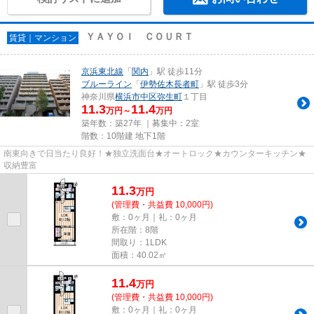
ＹＡＹＯＩ ＣＯＵＲＴ
賃貸｜マンション
京浜東北線
「
関内
」駅 徒歩11分
ブルーライン
「
伊勢佐木長者町
」駅 徒歩3分
神奈川県
横浜市中区
弥生町
１丁目
11.3
11.4
万円～
万円
築年数：築27年 ｜募集中：
2室
階数：10階建 地下1階
南東向きで日当たり良好！★独立洗面台★オートロック★カウンターキッチン★
収納豊富
11.3
万
円
(管理費・共益費 10,000円)
敷：0ヶ月｜礼：0ヶ月
所在階：8階
間取り：1LDK
面積：40.02㎡
11.4
万
円
(管理費・共益費 10,000円)
敷：0ヶ月｜礼：0ヶ月