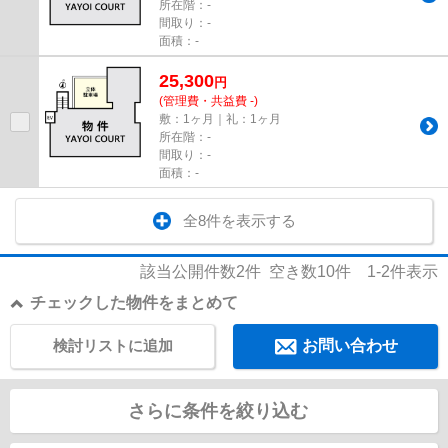
所在階：-
間取り：-
面積：-
25,300
円
(管理費・共益費 -)
敷：1ヶ月｜礼：1ヶ月
所在階：-
間取り：-
面積：-
全8件を表示する
該当公開件数
2
件 空き数
10
件
1-2
件表示
チェックした物件をまとめて
検討リストに追加
お問い合わせ
さらに条件を絞り込む