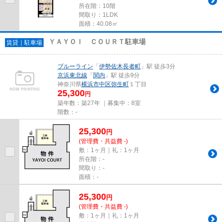
所在階：10階
間取り：1LDK
面積：40.08㎡
ＹＡＹＯＩ ＣＯＵＲＴ駐車場
賃貸｜駐車場
ブルーライン
「
伊勢佐木長者町
」駅 徒歩3分
京浜東北線
「
関内
」駅 徒歩9分
神奈川県
横浜市中区
弥生町
１丁目
25,300
円
築年数：築27年 ｜募集中：
8室
階数：-
25,300
円
(管理費・共益費 -)
敷：1ヶ月｜礼：1ヶ月
所在階：-
間取り：-
面積：-
25,300
円
(管理費・共益費 -)
敷：1ヶ月｜礼：1ヶ月