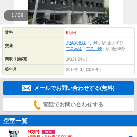
1 / 29
賃料
9万円
京浜東北線
「
川崎
」駅 徒歩10分
交通
京急本線
「
京急川崎
」駅 徒歩8分
間取り(面積)
1K(21.24㎡)
築年月
2016年 3月(築10年)
メールでお問い合わせする(無料)
電話でお問い合わせする
空室一覧
9
万
円
NEW
(管理費・共益費 10,000円)