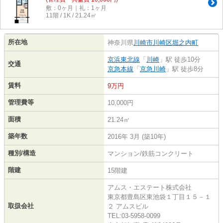
敷：0ヶ月｜礼：1ヶ月
11階 / 1K / 21.24㎡
所在地
神奈川県
川崎市川崎区
堀之内町
京浜東北線
「
川崎
」駅 徒歩10分
交通
京急本線
「
京急川崎
」駅 徒歩8分
賃料
9万円
管理費等
10,000円
面積
21.24㎡
築年数
2016年 3月 (築10年)
種別/構造
マンション/鉄筋コンクリート
階建
15階建
アムス・エステート株式会社
東京都豊島区東池袋１丁目１５－１
取扱会社
２ アムスビル
TEL:03-5958-0099