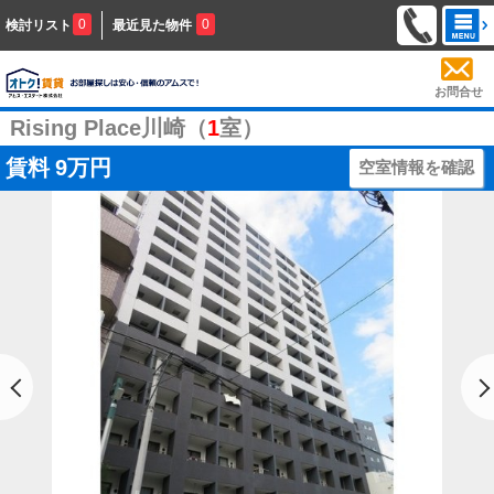
0
0
検討リスト
最近見た物件
お問合せ
Rising Place川崎（
1
室）
賃料
9万円
空室情報を確認