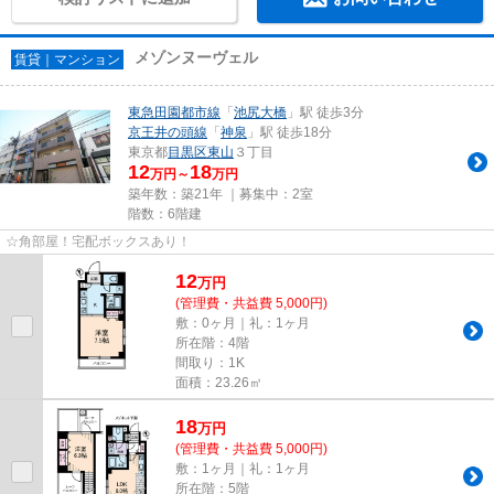
メゾンヌーヴェル
賃貸｜マンション
東急田園都市線
「
池尻大橋
」駅 徒歩3分
京王井の頭線
「
神泉
」駅 徒歩18分
東京都
目黒区
東山
３丁目
12
18
万円～
万円
築年数：築21年 ｜募集中：
2室
階数：6階建
☆角部屋！宅配ボックスあり！
12
万
円
(管理費・共益費 5,000円)
敷：0ヶ月｜礼：1ヶ月
所在階：4階
間取り：1K
面積：23.26㎡
18
万
円
(管理費・共益費 5,000円)
敷：1ヶ月｜礼：1ヶ月
所在階：5階