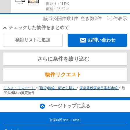
間取り：1LDK
面積：36.92㎡
該当公開件数
1
件 空き数
2
件
1-1
件表示
チェックした物件をまとめて
検討リストに追加
お問い合わせ
さらに条件を絞り込む
物件リクエスト
アムス・エステート
>
(賃貸)路線・駅から探す
>
東急電鉄東急田園都市線
>
池
尻大橋駅の賃貸物件
ページトップに戻る
営業時間:9:00～18:00