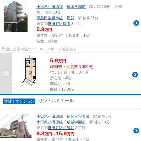
小田急小田原線
「
成城学園前
」駅 バス10分 「公園
橋」 停歩30分
東急田園都市線
「
用賀
」駅 徒歩21分
東京都
世田谷区
岡本
３丁目
5.9
万円
築年数：築35年 ｜募集中：
1室
階数：5階建
周辺に公園や温水プール、スポーツ施設あり
5.9
万
円
(管理費・共益費 5,000円)
敷：1ヶ月｜礼：0ヶ月
所在階：4階
間取り：1R
面積：16.00㎡
サン・ルミエール
賃貸｜マンション
小田急小田原線
「
祖師ヶ谷大蔵
」駅 徒歩5分
小田急小田原線
「
成城学園前
」駅 徒歩13分
東京都
世田谷区
祖師谷
３丁目
9.8
15.9
万円～
万円
築年数：築21年 ｜募集中：
2室