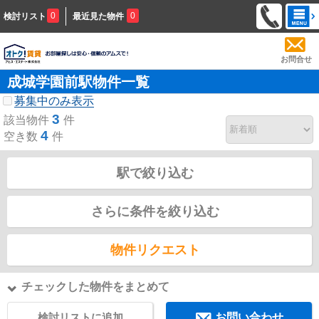
0
0
検討リスト
最近見た物件
お問合せ
成城学園前駅物件一覧
募集中のみ表示
3
該当物件
件
4
空き数
件
駅で絞り込む
さらに条件を絞り込む
物件リクエスト
チェックした物件をまとめて
検討リストに追加
お問い合わせ