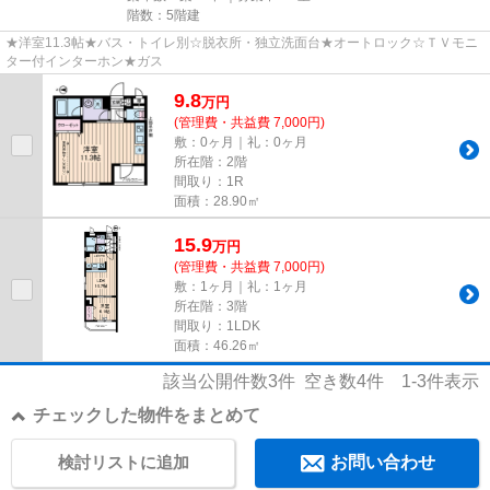
階数：5階建
★洋室11.3帖★バス・トイレ別☆脱衣所・独立洗面台★オートロック☆ＴＶモニ
ター付インターホン★ガス
9.8
万
円
(管理費・共益費 7,000円)
敷：0ヶ月｜礼：0ヶ月
所在階：2階
間取り：1R
面積：28.90㎡
15.9
万
円
(管理費・共益費 7,000円)
敷：1ヶ月｜礼：1ヶ月
所在階：3階
間取り：1LDK
面積：46.26㎡
該当公開件数
3
件 空き数
4
件
1-3
件表示
チェックした物件をまとめて
検討リストに追加
お問い合わせ