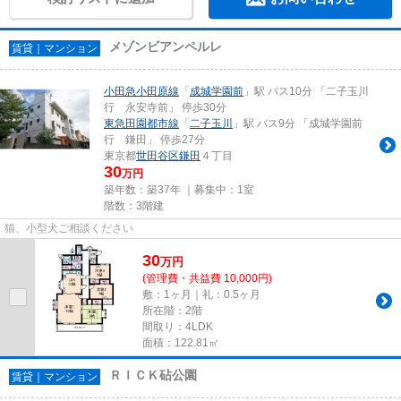
メゾンビアンペルレ
賃貸｜マンション
小田急小田原線
「
成城学園前
」駅 バス10分 「二子玉川
行 永安寺前」 停歩30分
東急田園都市線
「
二子玉川
」駅 バス9分 「成城学園前
行 鎌田」 停歩27分
東京都
世田谷区
鎌田
４丁目
30
万円
築年数：築37年 ｜募集中：
1室
階数：3階建
猫、小型犬ご相談ください
30
万
円
(管理費・共益費 10,000円)
敷：1ヶ月｜礼：0.5ヶ月
所在階：2階
間取り：4LDK
面積：122.81㎡
ＲＩＣＫ砧公園
賃貸｜マンション