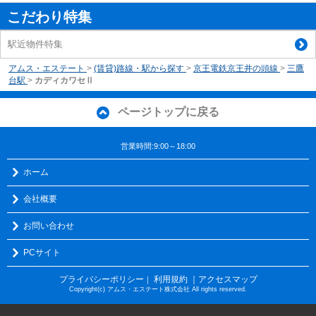
こだわり特集
駅近物件特集
アムス・エステート
>
(賃貸)路線・駅から探す
>
京王電鉄京王井の頭線
>
三鷹
台駅
>
カディカワセⅡ
ページトップに戻る
営業時間:9:00～18:00
ホーム
会社概要
お問い合わせ
PCサイト
プライバシーポリシー
利用規約
｜アクセスマップ
｜
Copyright(c) アムス・エステート株式会社 All rights reserved.