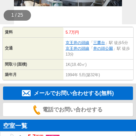
1 / 25
賃料
5.7万円
京王井の頭線
「
三鷹台
」駅 徒歩5分
交通
京王井の頭線
「
井の頭公園
」駅 徒歩
13分
間取り(面積)
1K(18.40㎡)
築年月
1994年 5月(築32年)
メールでお問い合わせする(無料)
電話でお問い合わせする
空室一覧