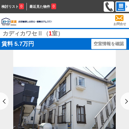
0
0
検討リスト
最近見た物件
お問合せ
カディカワセⅡ（
1
室）
賃料
5.7万円
空室情報を確認