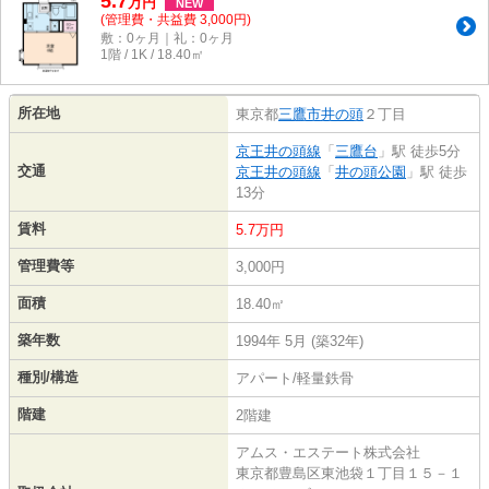
5.7
万
円
NEW
(管理費・共益費 3,000円)
敷：0ヶ月｜礼：0ヶ月
1階 / 1K / 18.40㎡
所在地
東京都
三鷹市
井の頭
２丁目
京王井の頭線
「
三鷹台
」駅 徒歩5分
交通
京王井の頭線
「
井の頭公園
」駅 徒歩
13分
賃料
5.7万円
管理費等
3,000円
面積
18.40㎡
築年数
1994年 5月 (築32年)
種別/構造
アパート/軽量鉄骨
階建
2階建
アムス・エステート株式会社
東京都豊島区東池袋１丁目１５－１