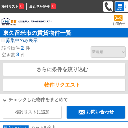
0
0
検討リスト
最近見た物件
お問合せ
東久留米市の賃貸物件一覧
募集中のみ表示
2
該当物件
件
3
空き数
件
さらに条件を絞り込む
物件リクエスト
チェックした物件をまとめて
検討リストに追加
お問い合わせ
シャトル金山
賃貸｜アパート