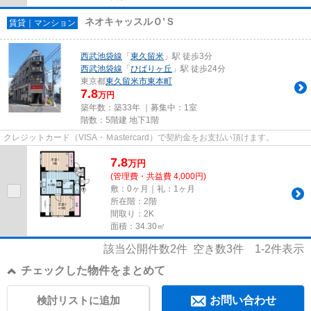
ネオキャッスルＯ’Ｓ
賃貸｜マンション
西武池袋線
「
東久留米
」駅 徒歩3分
西武池袋線
「
ひばりヶ丘
」駅 徒歩24分
東京都
東久留米市
東本町
7.8
万円
築年数：築33年 ｜募集中：
1室
階数：5階建 地下1階
クレジットカード（VISA・Ｍastercard）で契約金をお支払い頂けます。
7.8
万
円
(管理費・共益費 4,000円)
敷：0ヶ月｜礼：1ヶ月
所在階：2階
間取り：2K
面積：34.30㎡
該当公開件数
2
件 空き数
3
件
1-2
件表示
チェックした物件をまとめて
検討リストに追加
お問い合わせ