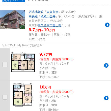
西武池袋線
「
東久留米
」駅 徒歩9分
中央線
「
武蔵小金井
」駅 バス45分 「東久留米駅行 東
久留米駅西口」 停歩10分
東京都
東久留米市
金山町
１丁目
9.7
10
万円～
万円
築年数：築31年 ｜募集中：
2室
階数：2階建
☆J:COM In My Room対象物件
9.7
万
円
(管理費・共益費 3,000円)
敷：0ヶ月｜礼：1ヶ月
所在階：2階
間取り：3DK
面積：57.90㎡
10
万
円
(管理費・共益費 3,000円)
敷：0ヶ月｜礼：1ヶ月
所在階：2階
間取り：3DK
面積：59.60㎡