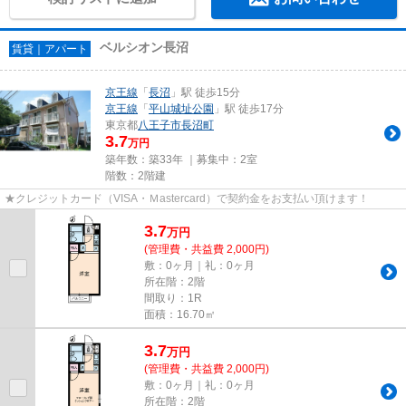
ベルシオン長沼
賃貸｜アパート
京王線
「
長沼
」駅 徒歩15分
京王線
「
平山城址公園
」駅 徒歩17分
東京都
八王子市
長沼町
3.7
万円
築年数：築33年 ｜募集中：
2室
階数：2階建
★クレジットカード（VISA・Ｍastercard）で契約金をお支払い頂けます！
3.7
万
円
(管理費・共益費 2,000円)
敷：0ヶ月｜礼：0ヶ月
所在階：2階
間取り：1R
面積：16.70㎡
3.7
万
円
(管理費・共益費 2,000円)
敷：0ヶ月｜礼：0ヶ月
所在階：2階