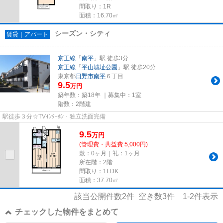
間取り：1R
面積：16.70㎡
シーズン・シティ
賃貸｜アパート
京王線
「
南平
」駅 徒歩3分
京王線
「
平山城址公園
」駅 徒歩20分
東京都
日野市
南平
６丁目
9.5
万円
築年数：築18年 ｜募集中：
1室
階数：2階建
駅徒歩３分☆TVｲﾝﾀｰﾎﾝ・独立洗面完備
9.5
万
円
(管理費・共益費 5,000円)
敷：0ヶ月｜礼：1ヶ月
所在階：2階
間取り：1LDK
面積：37.70㎡
該当公開件数
2
件 空き数
3
件
1-2
件表示
チェックした物件をまとめて