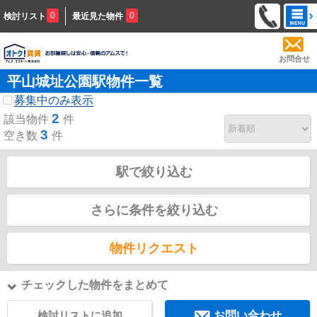
0
0
検討リスト
最近見た物件
お問合せ
平山城址公園駅物件一覧
募集中のみ表示
2
該当物件
件
3
空き数
件
駅で絞り込む
さらに条件を絞り込む
物件リクエスト
チェックした物件をまとめて
検討リストに追加
お問い合わせ