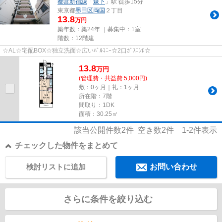
都営新宿線
「
森下
」駅 徒歩15分
東京都
墨田区
両国
２丁目
13.8
万円
築年数：築24年 ｜募集中：
1室
階数：12階建
☆AL☆宅配BOX☆独立洗面☆広いﾊﾞﾙｺﾆｰ☆2口ｶﾞｽｺﾝﾛ☆
13.8
万
円
(管理費・共益費 5,000円)
敷：0ヶ月｜礼：1ヶ月
所在階：7階
間取り：1DK
面積：30.25㎡
該当公開件数
2
件 空き数
2
件
1-2
件表示
チェックした物件をまとめて
検討リストに追加
お問い合わせ
さらに条件を絞り込む