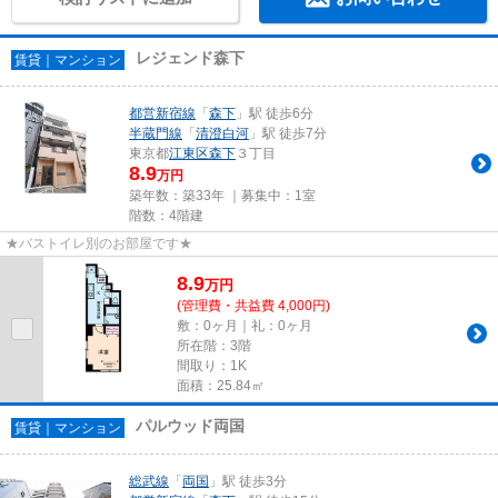
レジェンド森下
賃貸｜マンション
都営新宿線
「
森下
」駅 徒歩6分
半蔵門線
「
清澄白河
」駅 徒歩7分
東京都
江東区
森下
３丁目
8.9
万円
築年数：築33年 ｜募集中：
1室
階数：4階建
★バストイレ別のお部屋です★
8.9
万
円
(管理費・共益費 4,000円)
敷：0ヶ月｜礼：0ヶ月
所在階：3階
間取り：1K
面積：25.84㎡
パルウッド両国
賃貸｜マンション
総武線
「
両国
」駅 徒歩3分