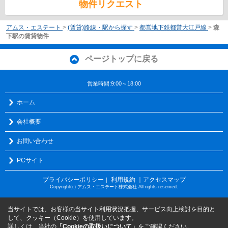
物件リクエスト
アムス・エステート
>
(賃貸)路線・駅から探す
>
都営地下鉄都営大江戸線
>
森
下駅の賃貸物件
ページトップに戻る
営業時間:9:00～18:00
ホーム
会社概要
お問い合わせ
PCサイト
プライバシーポリシー
利用規約
｜アクセスマップ
｜
Copyright(c) アムス・エステート株式会社 All rights reserved.
当サイトでは、お客様の当サイト利用状況把握、サービス向上検討を目的と
して、クッキー（Cookie）を使用しています。
詳しくは、当社の
「Cookieの取扱いについて」
をご確認ください。