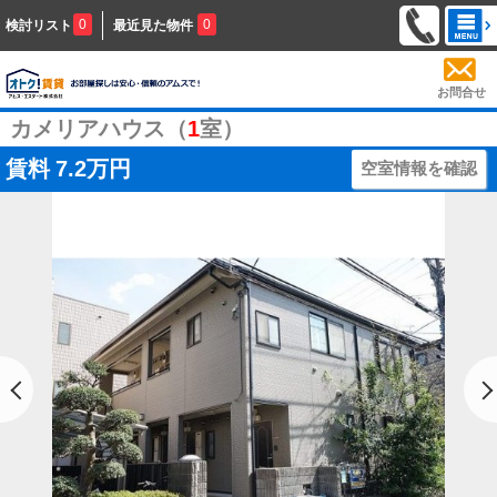
0
0
検討リスト
最近見た物件
お問合せ
カメリアハウス（
1
室）
賃料
7.2万円
空室情報を確認