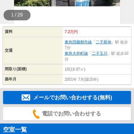
1 / 29
賃料
7.2万円
東急田園都市線
「
二子新地
」駅 徒歩
7分
交通
東急大井町線
「
二子玉川
」駅 徒歩16
分
間取り(面積)
1R(19.87㎡)
築年月
2001年 7月(築25年)
メールでお問い合わせする(無料)
電話でお問い合わせする
空室一覧