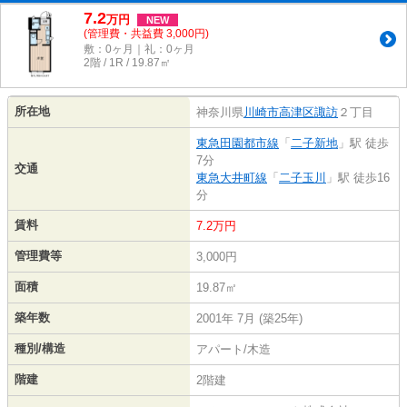
7.2
万
円
NEW
(管理費・共益費 3,000円)
敷：0ヶ月｜礼：0ヶ月
2階 / 1R / 19.87㎡
所在地
神奈川県
川崎市高津区
諏訪
２丁目
東急田園都市線
「
二子新地
」駅 徒歩
7分
交通
東急大井町線
「
二子玉川
」駅 徒歩16
分
賃料
7.2万円
管理費等
3,000円
面積
19.87㎡
築年数
2001年 7月 (築25年)
種別/構造
アパート/木造
階建
2階建