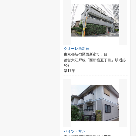
クオーレ西新宿
東京都新宿区西新宿５丁目
都営大江戸線「西新宿五丁目」駅 徒歩
4分
築17年
ハイツ・サン