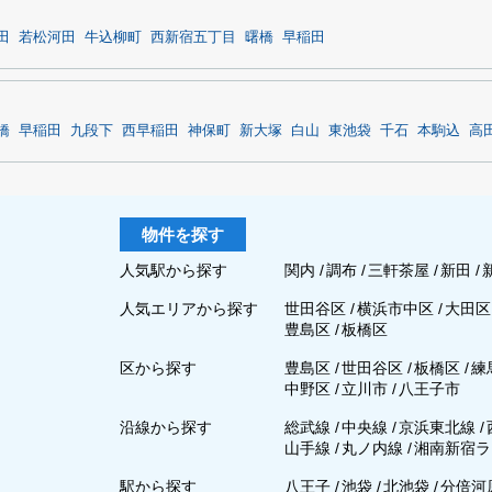
田
若松河田
牛込柳町
西新宿五丁目
曙橋
早稲田
橋
早稲田
九段下
西早稲田
神保町
新大塚
白山
東池袋
千石
本駒込
高
物件を探す
人気駅から探す
関内
/
調布
/
三軒茶屋
/
新田
/
人気エリアから探す
世田谷区
/
横浜市中区
/
大田
豊島区
/
板橋区
区から探す
豊島区
/
世田谷区
/
板橋区
/
練
中野区
/
立川市
/
八王子市
沿線から探す
総武線
/
中央線
/
京浜東北線
/
山手線
/
丸ノ内線
/
湘南新宿ラ
駅から探す
八王子
/
池袋
/
北池袋
/
分倍河