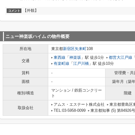
【外観】
コメント
ニュー神楽坂ハイム
の物件概要
所在地
東京都
新宿区
矢来町
108
東西線
「
神楽坂
」駅 徒歩1分
都営大江戸線
交通
有楽町線
「
江戸川橋
」駅 徒歩10分
賃料
-
管理費・共
面積
-
築年月（築
マンション / 鉄筋コンクリー
種別/構造
階建
ト
アムス・エステート株式会社
東京都豊島区
取扱会社
TEL:03-5958-0099
東京都知事 (5) 第84926