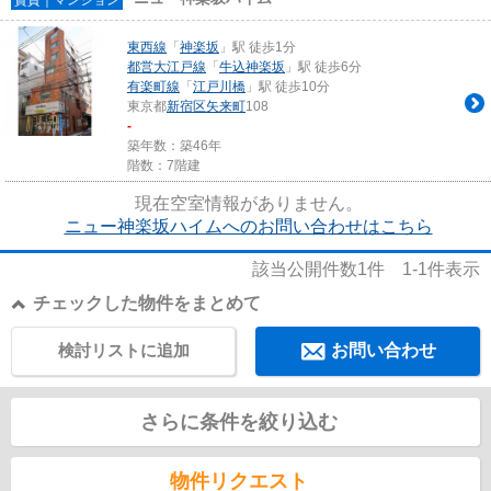
東西線
「
神楽坂
」駅 徒歩1分
都営大江戸線
「
牛込神楽坂
」駅 徒歩6分
有楽町線
「
江戸川橋
」駅 徒歩10分
東京都
新宿区
矢来町
108
-
築年数：築46年
階数：7階建
現在空室情報がありません。
ニュー神楽坂ハイムへのお問い合わせはこちら
該当公開件数
1
件
1-1
件表示
チェックした物件をまとめて
検討リストに追加
お問い合わせ
さらに条件を絞り込む
物件リクエスト