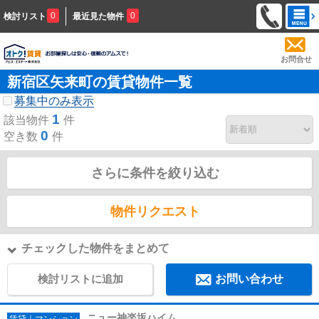
0
0
検討リスト
最近見た物件
お問合せ
新宿区矢来町の賃貸物件一覧
募集中のみ表示
1
該当物件
件
0
空き数
件
さらに条件を絞り込む
物件リクエスト
チェックした物件をまとめて
検討リストに追加
お問い合わせ
ニュー神楽坂ハイム
賃貸｜マンション