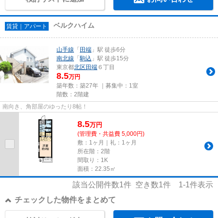
ベルクハイム
賃貸｜アパート
山手線
「
田端
」駅 徒歩6分
南北線
「
駒込
」駅 徒歩15分
東京都
北区
田端
６丁目
8.5
万円
築年数：築27年 ｜募集中：
1室
階数：2階建
南向き、角部屋のゆったり8帖！
8.5
万
円
(管理費・共益費 5,000円)
敷：1ヶ月｜礼：1ヶ月
所在階：2階
間取り：1K
面積：22.35㎡
該当公開件数
1
件 空き数
1
件
1-1
件表示
チェックした物件をまとめて