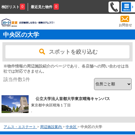
0
0
検討リスト
最近見た物件
お問合せ
中央区の大学
スポットを絞り込む
※物件情報の周辺施設紹介のページであり、各店舗への問い合わせは当
社では対応できません。
該当件数
1
件
公立大学法人首都大学東京晴海キャンパス
東京都中央区晴海１丁目
-
アムス・エステート
>
周辺施設案内
>
中央区
>
中央区の大学