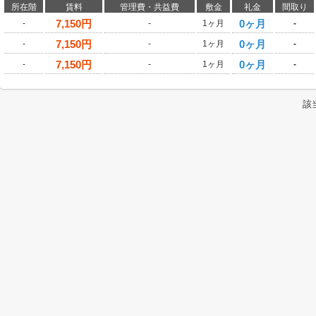
所在階
賃料
管理費・共益費
敷金
礼金
間取り
7,150
円
0ヶ月
-
-
1ヶ月
-
7,150
円
0ヶ月
-
-
1ヶ月
-
7,150
円
0ヶ月
-
-
1ヶ月
-
該