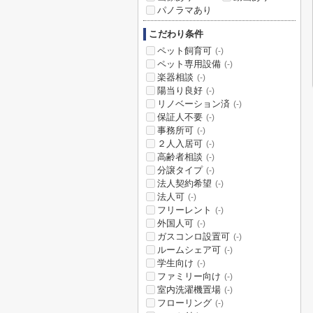
パノラマあり
こだわり条件
ペット飼育可
(-)
ペット専用設備
(-)
楽器相談
(-)
陽当り良好
(-)
リノベーション済
(-)
保証人不要
(-)
事務所可
(-)
２人入居可
(-)
高齢者相談
(-)
分譲タイプ
(-)
法人契約希望
(-)
法人可
(-)
フリーレント
(-)
外国人可
(-)
ガスコンロ設置可
(-)
ルームシェア可
(-)
学生向け
(-)
ファミリー向け
(-)
室内洗濯機置場
(-)
フローリング
(-)