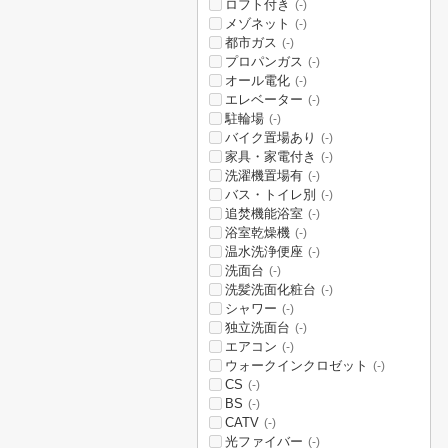
ロフト付き
(-)
メゾネット
(-)
都市ガス
(-)
プロパンガス
(-)
オール電化
(-)
エレベーター
(-)
駐輪場
(-)
バイク置場あり
(-)
家具・家電付き
(-)
洗濯機置場有
(-)
バス・トイレ別
(-)
追焚機能浴室
(-)
浴室乾燥機
(-)
温水洗浄便座
(-)
洗面台
(-)
洗髪洗面化粧台
(-)
シャワー
(-)
独立洗面台
(-)
エアコン
(-)
ウォークインクロゼット
(-)
CS
(-)
BS
(-)
CATV
(-)
光ファイバー
(-)