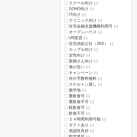
スクール向け
(-)
SOHO向け
(-)
IT向け
(-)
クリニック向け
(-)
住宅金融支援機構利用可
(-)
オープンハウス
(-)
UR賃貸
(-)
住宅供給公社（JKK）
(-)
カップル向け
(-)
女性向け
(-)
新婚さん向け
(-)
海が近い
(-)
キャンペーン
(-)
仲介手数料無料
(-)
スケルトン渡し
(-)
旗竿地
(-)
重飲食可
(-)
重飲食不可
(-)
軽飲食可
(-)
飲食不可
(-)
２４時間利用可能
(-)
ダクトあり
(-)
視認性良好
(-)
即営業可
(-)