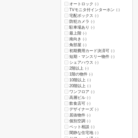
オートロック
(-)
TVモニタ付インターホン
(-)
宅配ボックス
(-)
防犯カメラ
(-)
駐車場あり
(-)
最上階
(-)
南向き
(-)
角部屋
(-)
初期費用カード決済可
(-)
短期・マンスリー物件
(-)
シェアハウス
(-)
2階以上
(-)
1階の物件
(-)
10階以上
(-)
20階以上
(-)
ワンフロア
(-)
高層ビル
(-)
飲食店可
(-)
デザイナーズ
(-)
居抜物件
(-)
個別空調
(-)
ペット相談
(-)
閑静な住宅地
(-)