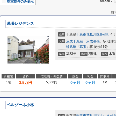
並び順：
空室物件のみ表示
該
幕張レジデンス
千葉県
千葉市花見川区
幕張町
４
住所
交通
京成千葉線
「
京成幕張
」駅 徒歩1
総武線
「
幕張
」駅 徒歩11分
築33年
2階建
木造
築年
階数
構造
所在階
賃料
管理費・共益費
敷金
礼金
間取り
3.5
万円
0ヶ月
0ヶ月
1階
5,000円
1R
ベルゾーネ小林
千葉県
千葉市花見川区
さつきが
住所