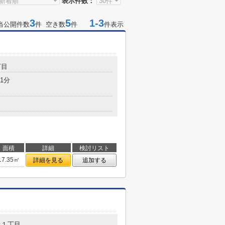
表示件数：
3
5
1-3
当公開件数
件 空き数
件
件表示
丁目
1分
面積
詳細
検討リスト
17.35㎡
詳細を見る
追加する
丘
１丁目