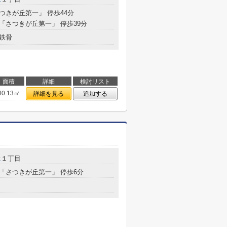
さつきが丘第一」 停歩44分
 「さつきが丘第一」 停歩39分
鉄骨
面積
詳細
検討リスト
40.13㎡
詳細を見る
追加する
丘
１丁目
 「さつきが丘第一」 停歩6分