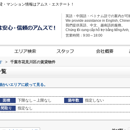
貸・マンション情報はアムス・エステート！
英語・中国語・ベトナム語での案内が可
We provide assistance in English, Chine
我們提供英語、中文、越南語的服務。
Chúng tôi cung cấp hỗ trợ bằng tiếng Anh, t
営業時間：9:00～18:00
す
>
千葉市花見川区の賃貸物件
一覧
細かいエリアに絞って見る。
面積
下限なし～上限なし
築年数
指定しない
間取り
指定なし