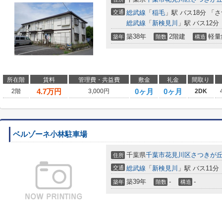
交通
総武線
「
稲毛
」駅 バス18分 「
総武線
「
新検見川
」駅 バス12分
築38年
2階建
軽量
築年
階数
構造
所在階
賃料
管理費・共益費
敷金
礼金
間取り
4.7
万円
0ヶ月
0ヶ月
2階
3,000円
2DK
ベルゾーネ小林駐車場
千葉県
千葉市花見川区
さつきが
住所
交通
総武線
「
新検見川
」駅 バス11分
築39年
-
-
築年
階数
構造