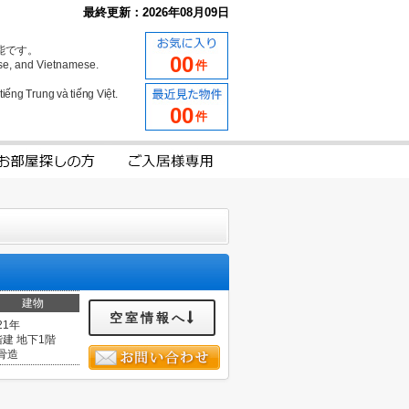
最終更新：2026年08月09日
能です。
00
se, and Vietnamese.
件
iếng Trung và tiếng Việt.
00
件
建物
空室情報へ
21年
階建 地下1階
骨造