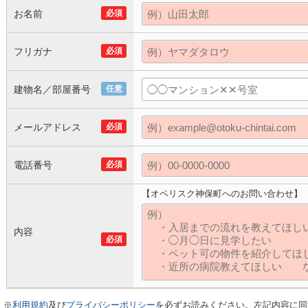
お名前
必須
フリガナ
必須
建物名／部屋番号
任意
メールアドレス
必須
電話番号
必須
【オベリスク神保町へのお問い合わせ】
内容
必須
※
利用規約
及び
プライバシーポリシー
を必ずお読みください。左記内容に同