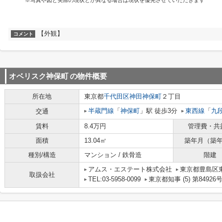
※写真や図と実際の現状とが異なる場合は現状を優先させていただきます
【外観】
コメント
オベリスク神保町
の物件概要
所在地
東京都
千代田区
神田神保町
２丁目
半蔵門線
「
神保町
」駅 徒歩3分
東西線
「
九
交通
賃料
8.4万円
管理費・共
面積
13.04㎡
築年月（築
種別/構造
マンション / 鉄骨造
階建
アムス・エステート株式会社
東京都豊島区
取扱会社
TEL:03-5958-0099
東京都知事 (5) 第84926