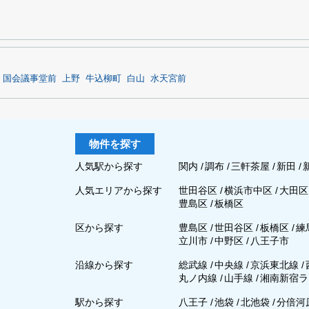
国会議事堂前
上野
牛込柳町
白山
水天宮前
物件を探す
人気駅から探す
関内
/
調布
/
三軒茶屋
/
新田
/
人気エリアから探す
世田谷区
/
横浜市中区
/
大田
豊島区
/
板橋区
区から探す
豊島区
/
世田谷区
/
板橋区
/
練
立川市
/
中野区
/
八王子市
沿線から探す
総武線
/
中央線
/
京浜東北線
/
丸ノ内線
/
山手線
/
湘南新宿ラ
駅から探す
八王子
/
池袋
/
北池袋
/
分倍河