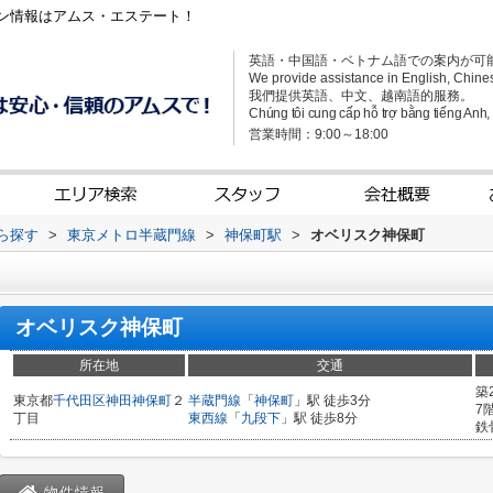
ン情報はアムス・エステート！
英語・中国語・ベトナム語での案内が可
We provide assistance in English, Chine
我們提供英語、中文、越南語的服務。
Chúng tôi cung cấp hỗ trợ bằng tiếng Anh, t
営業時間：9:00～18:00
から探す
>
東京メトロ半蔵門線
>
神保町駅
>
オベリスク神保町
オベリスク神保町
所在地
交通
築
東京都
千代田区
神田神保町
２
半蔵門線
「
神保町
」駅 徒歩3分
7
丁目
東西線
「
九段下
」駅 徒歩8分
鉄
物件情報