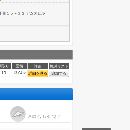
丁目１５－１２ アムスビル
間取り
面積
詳細
検討リスト
1R
13.04㎡
詳細を見る
追加する