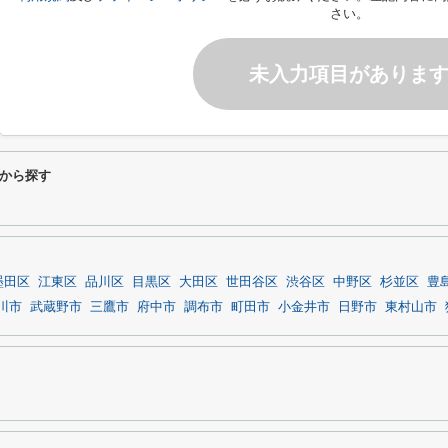
さい。
未入力項目がありま
から探す
墨田区
江東区
品川区
目黒区
大田区
世田谷区
渋谷区
中野区
杉並区
豊
川市
武蔵野市
三鷹市
府中市
調布市
町田市
小金井市
日野市
東村山市