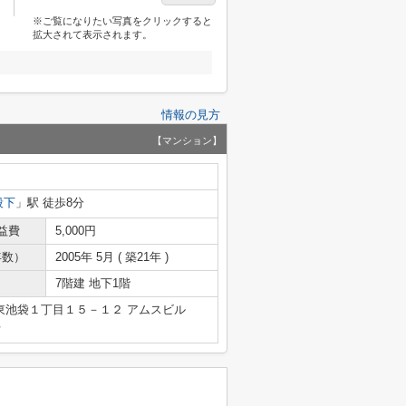
※ご覧になりたい写真をクリックすると
拡大されて表示されます。
情報の見方
【マンション】
段下
」駅 徒歩8分
益費
5,000円
年数）
2005年 5月 ( 築21年 )
7階建 地下1階
東池袋１丁目１５－１２ アムスビル
号