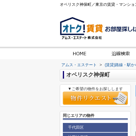
オベリスク神保町／東京の賃貸・マンショ
アムス・エステート
>
(賃貸)路線・駅
オベリスク神保町
▼ご希望の物件をお探しします
同じエリアの物件
千代田区