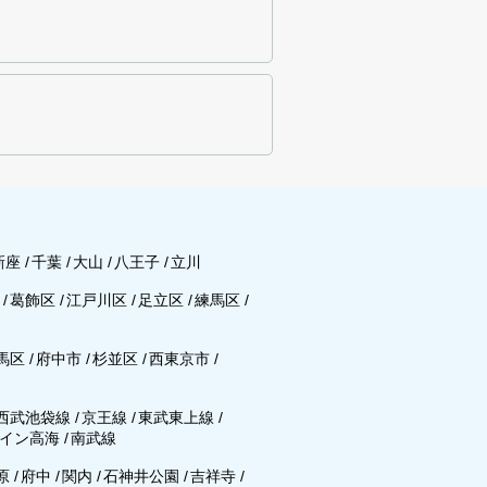
新座
/
千葉
/
大山
/
八王子
/
立川
区
/
葛飾区
/
江戸川区
/
足立区
/
練馬区
/
馬区
/
府中市
/
杉並区
/
西東京市
/
西武池袋線
/
京王線
/
東武東上線
/
イン高海
/
南武線
原
/
府中
/
関内
/
石神井公園
/
吉祥寺
/