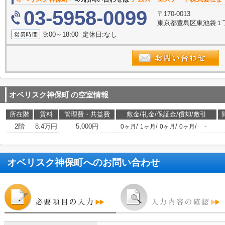
03-5958-0099
〒170-0013
東京都豊島区東池袋１
9:00～18:00 定休日:なし
オベリスク神保町
の空室情報
所在階
賃料
管理費・共益費
敷金/礼金/保証金/償却/敷引
2階
8.4万円
5,000円
/
/
/
/
0ヶ月
1ヶ月
0ヶ月
0ヶ月
-
オベリスク神保町
へのお問い合わせ