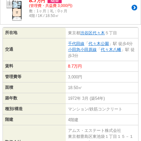
8.7
万
円
NEW
(管理費・共益費 3,000円)
敷：1ヶ月｜礼：0ヶ月
4階 / 1K / 18.50㎡
所在地
東京都
渋谷区
代々木
５丁目
千代田線
「
代々木公園
」駅 徒歩4分
交通
小田急小田原線
「
代々木八幡
」駅 徒
歩3分
賃料
8.7万円
管理費等
3,000円
面積
18.50㎡
築年数
1972年 3月 (築54年)
種別/構造
マンション/鉄筋コンクリート
階建
4階建
アムス・エステート株式会社
東京都豊島区東池袋１丁目１５－１