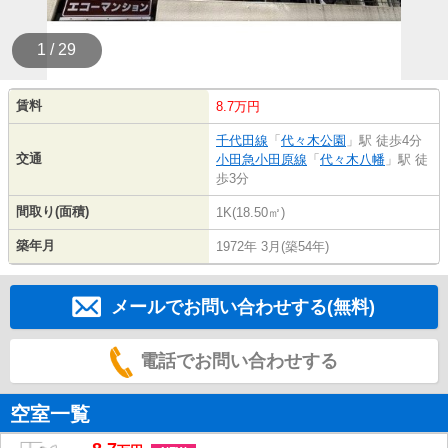
1 / 29
賃料
8.7万円
千代田線
「
代々木公園
」駅 徒歩4分
交通
小田急小田原線
「
代々木八幡
」駅 徒
歩3分
間取り(面積)
1K(18.50㎡)
築年月
1972年 3月(築54年)
メールでお問い合わせする(無料)
電話でお問い合わせする
空室一覧