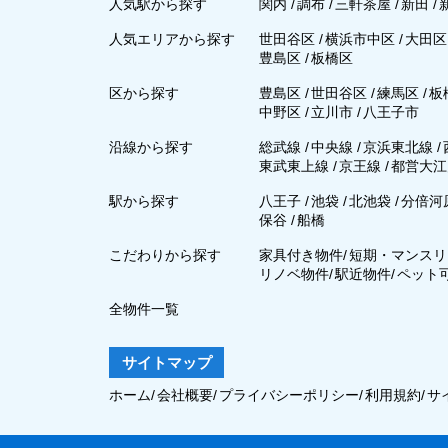
人気駅から探す
関内
/
調布
/
三軒茶屋
/
新田
/
人気エリアから探す
世田谷区
/
横浜市中区
/
大田
豊島区
/
板橋区
区から探す
豊島区
/
世田谷区
/
練馬区
/
板
中野区
/
立川市
/
八王子市
沿線から探す
総武線
/
中央線
/
京浜東北線
/
東武東上線
/
京王線
/
都営大江
駅から探す
八王子
/
池袋
/
北池袋
/
分倍河
保谷
/
船橋
こだわりから探す
家具付き物件
/
短期・マンスリ
リノベ物件
/
駅近物件
/
ペット
全物件一覧
サイトマップ
ホーム
/
会社概要
/
プライバシーポリシー
/
利用規約
/
サ