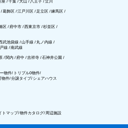
新座
/
千葉
/
大山
/
八王子
/
立川
区
/
葛飾区
/
江戸川区
/
足立区
/
練馬区
/
橋区
/
府中市
/
西東京市
/
杉並区
/
西武池袋線
/
山手線
/
丸ノ内線
/
戸線
/
南武線
原
/
関内
/
府中
/
吉祥寺
/
石神井公園
/
ー物件
/
トリプル0物件
/
可物件
/
分譲タイプ
/
シェアハウス
イトマップ
/
物件カタログ
/
周辺施設