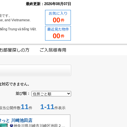
最終更新：2026年08月07日
能です。
00
se, and Vietnamese.
件
iếng Trung và tiếng Việt.
00
件
は対応できません。
並び順：
11
1-11
該当公開件数
件
件表示
けっと 川崎池田店
神奈川県川崎市川崎区池田２丁目