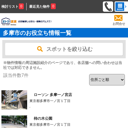
0
0
検討リスト
最近見た物件
お問合せ
多摩市のお役立ち情報一覧
スポットを絞り込む
※物件情報の周辺施設紹介のページであり、各店舗への問い合わせは当
社では対応できません。
該当件数
7
件
ローソン 多摩一ノ宮店
東京都多摩市一ノ宮１丁目
-
柿の木公園
東京都多摩市一ノ宮１丁目