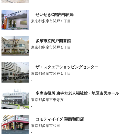
-
せいせきC館内郵便局
東京都多摩市関戸１丁目
-
多摩市立関戸図書館
東京都多摩市関戸１丁目
-
ザ・スクエアショッピングセンター
東京都多摩市関戸１丁目
-
多摩市役所 東寺方老人福祉館・地区市民ホール
東京都多摩市東寺方
-
コモディイイダ 聖蹟和田店
東京都多摩市和田
-