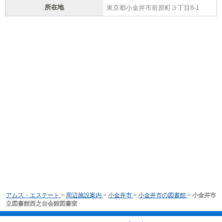
所在地
東京都小金井市前原町３丁目8-1
アムス・エステート
>
周辺施設案内
>
小金井市
>
小金井市の図書館
>
小金井市
立図書館西之台会館図書室