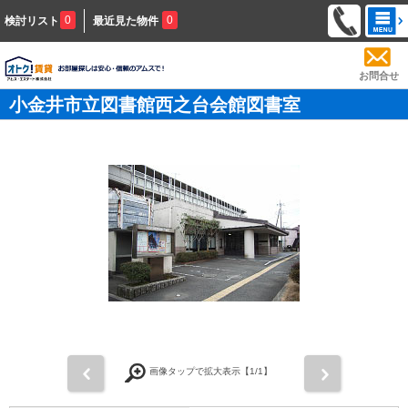
0
0
検討リスト
最近見た物件
お問合せ
小金井市立図書館西之台会館図書室
前
次
画像タップで拡大表示【
1
/1】