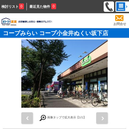
0
0
検討リスト
最近見た物件
お問合せ
コープみらい コープ小金井ぬくい坂下店
前
次
画像タップで拡大表示【
1
/1】