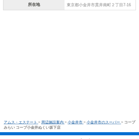
所在地
東京都小金井市貫井南町２丁目7-16
アムス・エステート
>
周辺施設案内
>
小金井市
>
小金井市のスーパー
>
コープ
みらい コープ小金井ぬくい坂下店