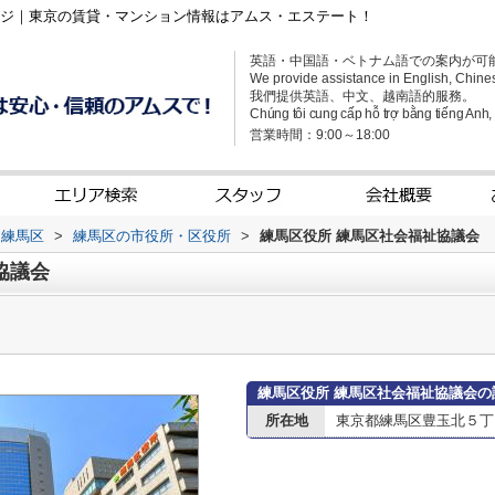
ージ｜東京の賃貸・マンション情報はアムス・エステート！
英語・中国語・ベトナム語での案内が可
We provide assistance in English, Chine
我們提供英語、中文、越南語的服務。
Chúng tôi cung cấp hỗ trợ bằng tiếng Anh, t
営業時間：9:00～18:00
練馬区
>
練馬区の市役所・区役所
>
練馬区役所 練馬区社会福祉協議会
協議会
練馬区役所 練馬区社会福祉協議会の
所在地
東京都練馬区豊玉北５丁目