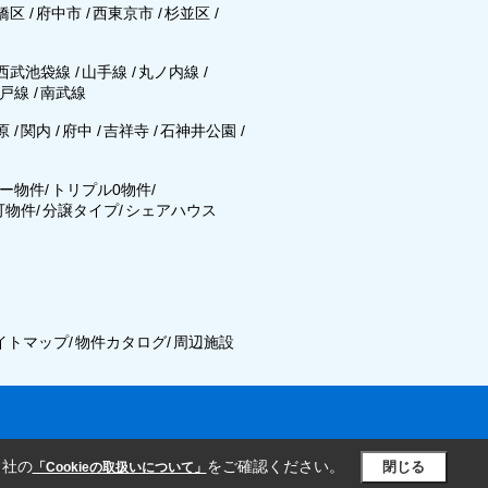
橋区
/
府中市
/
西東京市
/
杉並区
/
西武池袋線
/
山手線
/
丸ノ内線
/
戸線
/
南武線
原
/
関内
/
府中
/
吉祥寺
/
石神井公園
/
ー物件
/
トリプル0物件
/
可物件
/
分譲タイプ
/
シェアハウス
イトマップ
/
物件カタログ
/
周辺施設
当社の
をご確認ください。
閉じる
「Cookieの取扱いについて」