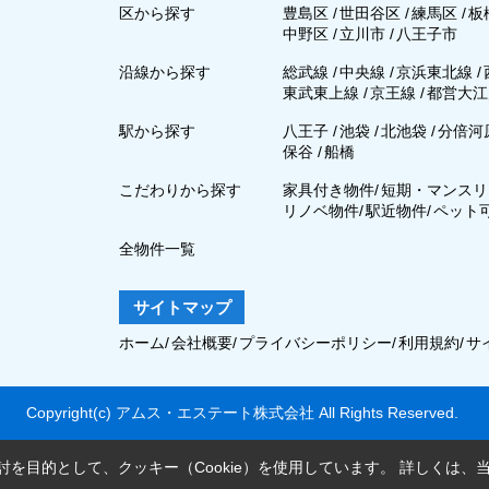
区から探す
豊島区
/
世田谷区
/
練馬区
/
板
中野区
/
立川市
/
八王子市
沿線から探す
総武線
/
中央線
/
京浜東北線
/
東武東上線
/
京王線
/
都営大江
駅から探す
八王子
/
池袋
/
北池袋
/
分倍河
保谷
/
船橋
こだわりから探す
家具付き物件
/
短期・マンスリ
リノベ物件
/
駅近物件
/
ペット
全物件一覧
サイトマップ
ホーム
/
会社概要
/
プライバシーポリシー
/
利用規約
/
サ
Copyright(c) アムス・エステート株式会社 All Rights Reserved.
を目的として、クッキー（Cookie）を使用しています。
詳しくは、