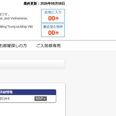
最終更新：2026年08月08日
能です。
00
se, and Vietnamese.
件
iếng Trung và tiếng Việt.
00
件
詳細情報
14-6
MAP
▼