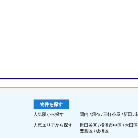
物件を探す
人気駅から探す
関内
/
調布
/
三軒茶屋
/
新田
/
人気エリアから探す
世田谷区
/
横浜市中区
/
大田
豊島区
/
板橋区