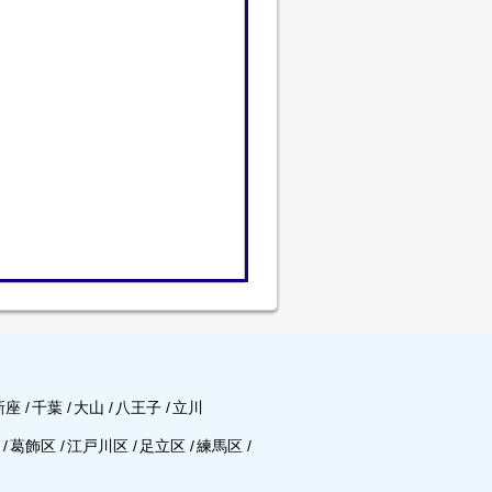
新座
/
千葉
/
大山
/
八王子
/
立川
区
/
葛飾区
/
江戸川区
/
足立区
/
練馬区
/