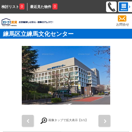
0
0
検討リスト
最近見た物件
お問合せ
練馬区立練馬文化センター
前
次
画像タップで拡大表示【
1
/1】