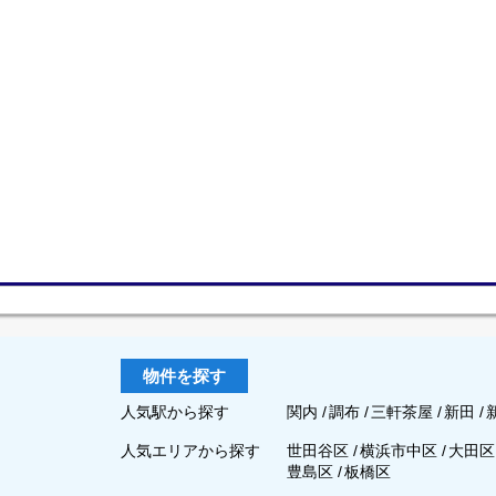
物件を探す
人気駅から探す
関内
/
調布
/
三軒茶屋
/
新田
/
人気エリアから探す
世田谷区
/
横浜市中区
/
大田
豊島区
/
板橋区