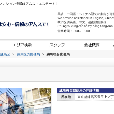
マンション情報はアムス・エステート！
英語・中国語・ベトナム語での案内が可
We provide assistance in English, Chine
我們提供英語、中文、越南語的服務。
Chúng tôi cung cấp hỗ trợ bằng tiếng Anh, t
営業時間：9:00～18:00
練馬区
>
練馬区の郵便局
>
練馬桜台郵便局
練馬桜台郵便局の詳細情報
所在地
東京都練馬区豊玉上２丁目2