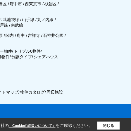
橋区
/
府中市
/
西東京市
/
杉並区
/
西武池袋線
/
山手線
/
丸ノ内線
/
戸線
/
南武線
原
/
関内
/
府中
/
吉祥寺
/
石神井公園
/
ー物件
/
トリプル0物件
/
可物件
/
分譲タイプ
/
シェアハウス
イトマップ
/
物件カタログ
/
周辺施設
当社の
をご確認ください。
閉じる
「Cookieの取扱いについて」