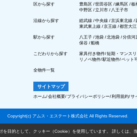
区から探す
豊島区
/
世田谷区
/
練馬区
/
板
中野区
/
立川市
/
八王子市
沿線から探す
総武線
/
中央線
/
京浜東北線
/
東武東上線
/
京王線
/
都営大江
駅から探す
八王子
/
池袋
/
北池袋
/
分倍河
保谷
/
船橋
こだわりから探す
家具付き物件
/
短期・マンスリ
リノベ物件
/
駅近物件
/
ペット
全物件一覧
サイトマップ
ホーム
/
会社概要
/
プライバシーポリシー
/
利用規約
/
サ
Copyright(c) アムス・エステート株式会社 All Rights Reserved.
を目的として、クッキー（Cookie）を使用しています。
詳しくは、