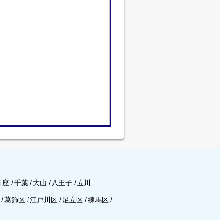
新座
/
千葉
/
大山
/
八王子
/
立川
区
/
葛飾区
/
江戸川区
/
足立区
/
練馬区
/