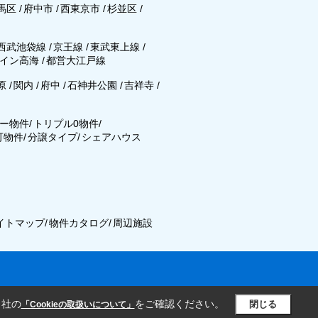
馬区
/
府中市
/
西東京市
/
杉並区
/
西武池袋線
/
京王線
/
東武東上線
/
イン高海
/
都営大江戸線
原
/
関内
/
府中
/
石神井公園
/
吉祥寺
/
ー物件
/
トリプル0物件
/
可物件
/
分譲タイプ
/
シェアハウス
イトマップ
/
物件カタログ
/
周辺施設
当社の
をご確認ください。
閉じる
「Cookieの取扱いについて」