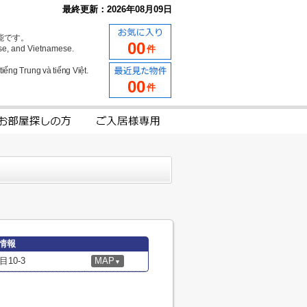
最終更新：2026年08月09日
能です。
00
se, and Vietnamese.
件
iếng Trung và tiếng Việt.
00
件
情報
10-3
MAP
▼