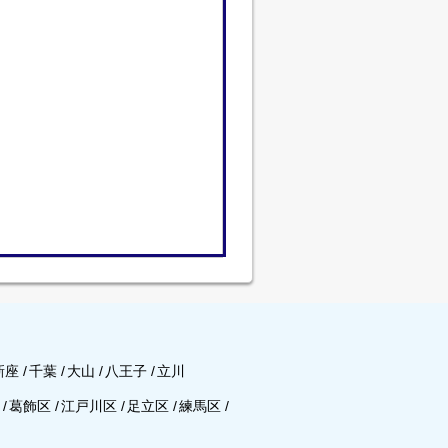
新座
/
千葉
/
大山
/
八王子
/
立川
区
/
葛飾区
/
江戸川区
/
足立区
/
練馬区
/