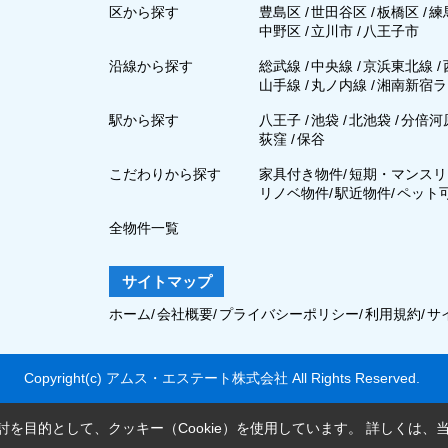
区から探す
豊島区
/
世田谷区
/
板橋区
/
練
中野区
/
立川市
/
八王子市
沿線から探す
総武線
/
中央線
/
京浜東北線
/
山手線
/
丸ノ内線
/
湘南新宿ラ
駅から探す
八王子
/
池袋
/
北池袋
/
分倍河
荻窪
/
保谷
こだわりから探す
家具付き物件
/
短期・マンスリ
リノベ物件
/
駅近物件
/
ペット
全物件一覧
サイトマップ
ホーム
/
会社概要
/
プライバシーポリシー
/
利用規約
/
サ
Copyright(c) アムス・エステート株式会社 All Rights Reserved.
を目的として、クッキー（Cookie）を使用しています。
詳しくは、