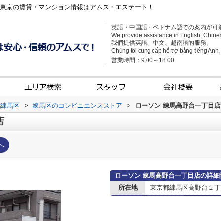
｜東京の賃貸・マンション情報はアムス・エステート！
英語・中国語・ベトナム語での案内が可
We provide assistance in English, Chine
我們提供英語、中文、越南語的服務。
Chúng tôi cung cấp hỗ trợ bằng tiếng Anh, t
営業時間：9:00～18:00
練馬区
>
練馬区のコンビニエンスストア
>
ローソン 練馬高野台一丁目店
店
へ
ローソン 練馬高野台一丁目店の詳細
所在地
東京都練馬区高野台１丁目