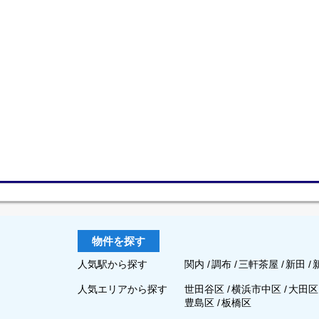
物件を探す
人気駅から探す
関内
/
調布
/
三軒茶屋
/
新田
/
人気エリアから探す
世田谷区
/
横浜市中区
/
大田
豊島区
/
板橋区