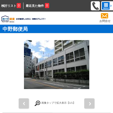
0
0
検討リスト
最近見た物件
お問合せ
中野郵便局
前
次
画像タップで拡大表示【
1
/1】