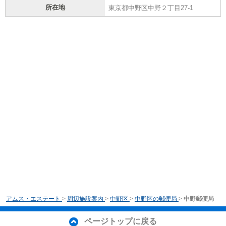
所在地
東京都中野区中野２丁目27-1
アムス・エステート
>
周辺施設案内
>
中野区
>
中野区の郵便局
>
中野郵便局
ページトップに戻る