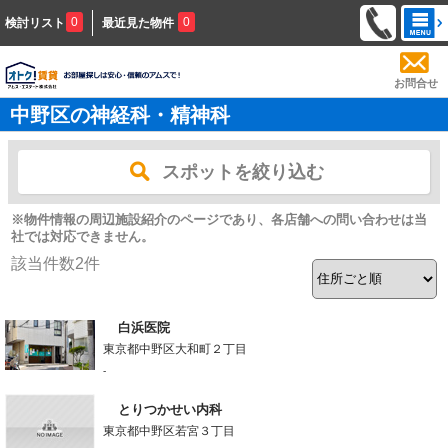
0
0
検討リスト
最近見た物件
お問合せ
中野区の神経科・精神科
スポットを絞り込む
※物件情報の周辺施設紹介のページであり、各店舗への問い合わせは当
社では対応できません。
該当件数
2
件
白浜医院
東京都中野区大和町２丁目
-
とりつかせい内科
東京都中野区若宮３丁目