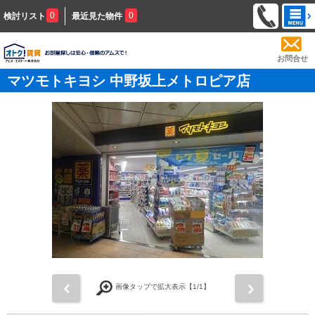
0
0
検討リスト
最近見た物件
お問合せ
マツモトキヨシ 中野坂上メトロピア店
前
次
画像タップで拡大表示【
1
/1】