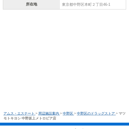
所在地
東京都中野区本町２丁目46-1
アムス・エステート
>
周辺施設案内
>
中野区
>
中野区のドラッグストア
>
マツ
モトキヨシ 中野坂上メトロピア店