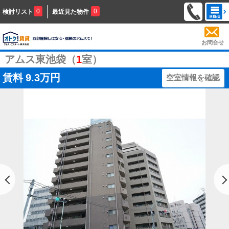
0
0
検討リスト
最近見た物件
お問合せ
アムス東池袋（
1
室）
賃料
9.3万円
空室情報を確認