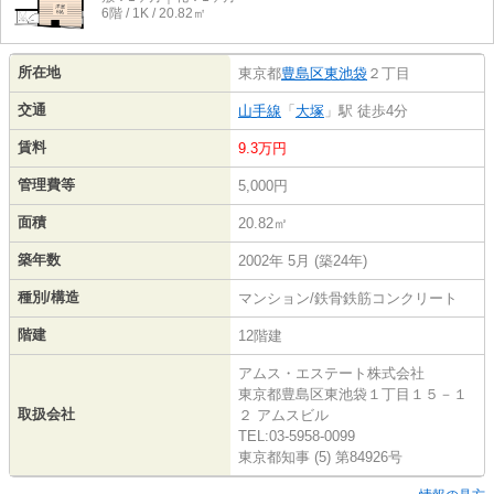
6階 / 1K / 20.82㎡
所在地
東京都
豊島区
東池袋
２丁目
交通
山手線
「
大塚
」駅 徒歩4分
賃料
9.3万円
管理費等
5,000円
面積
20.82㎡
築年数
2002年 5月 (築24年)
種別/構造
マンション/鉄骨鉄筋コンクリート
階建
12階建
アムス・エステート株式会社
東京都豊島区東池袋１丁目１５－１
取扱会社
２ アムスビル
TEL:03-5958-0099
東京都知事 (5) 第84926号